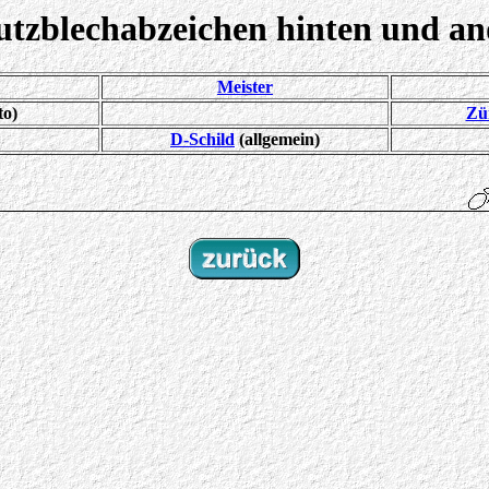
utzblechabzeichen hinten und an
Meister
o)
Zü
D-Schild
(allgemein)